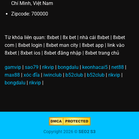
Chí Minh, Việt Nam
Zipcode: 700000
Từ khóa liên quan: 8xbet | 8x bet | nhà cái 8xbet | 8xbet
com | 8xbet login | 8xbet man city | 8xbet app | link vào
8xbet | 8xbet ios | 8xbet đăng nhập | 8xbet trang chủ
gamvip
|
sao79
|
rikvip
|
bongdalu
|
keonhacai5
|
net88
|
max88
|
xóc đĩa
|
iwinclub
|
b52club
|
b52club
|
rikvip
|
bongdalu
|
rikvip
|
Copyright 2026 ©
SEO2 S3