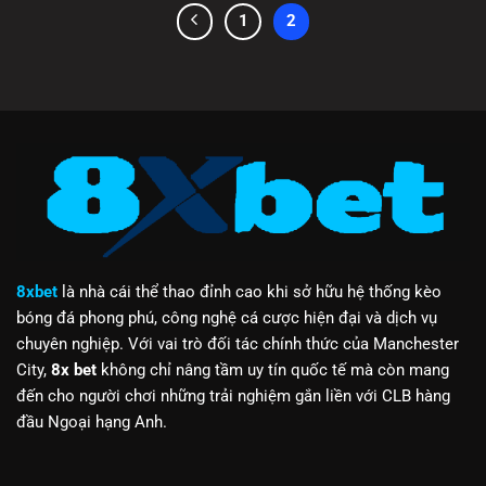
1
2
8xbet
là nhà cái thể thao đỉnh cao khi sở hữu hệ thống kèo
bóng đá phong phú, công nghệ cá cược hiện đại và dịch vụ
chuyên nghiệp. Với vai trò đối tác chính thức của Manchester
City,
8x bet
không chỉ nâng tầm uy tín quốc tế mà còn mang
đến cho người chơi những trải nghiệm gắn liền với CLB hàng
đầu Ngoại hạng Anh.