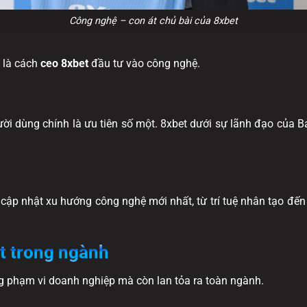
Công nghệ – con át chủ bài của 8xbet
h là cách
ceo 8xbet
đầu tư vào công nghệ.
ười dùng chính là ưu tiên số một. 8xbet dưới sự lãnh đạo của 
 cập nhật xu hướng công nghệ mới nhất, từ trí tuệ nhân tạo đến 
t trong ngành
g phạm vi doanh nghiệp mà còn lan tỏa ra toàn ngành.