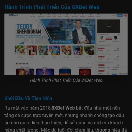
Hành Trình Phát Triển Của 8XBet Web
Hành Trình Phát Triển Của 8XBet Web
Khởi Đầu Và Tầm Nhìn
Ra mắt vào năm 2018,
8XBet Web
bắt đầu như một nền
tảng cá cược trực tuyến mới, nhưng nhanh chóng tạo dấu
ấn nhờ giao diện thân thiện, dễ sử dụng và dịch vụ khách
hàng chất lượng. Mặc dù tuổi đời chưa lâu, thương hiệu đã