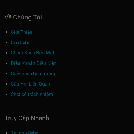
Về Chúng Tôi
Giới Thiệu
Ceo 8xbet
Chính Sách Bảo Mật
Điều Khoản Điều Kiện
Giấy phép hoạt động
Câu Hỏi Liên Quan
Chơi có trách nhiệm
Truy Cập Nhanh
Tải app 8xbet