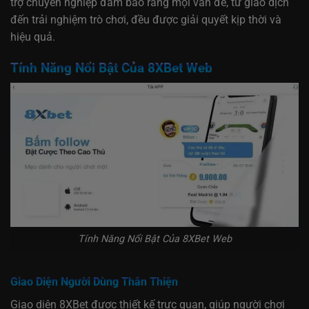
trợ chuyên nghiệp đảm bảo rằng mọi vấn đề, từ giao dịch
đến trải nghiệm trò chơi, đều được giải quyết kịp thời và
hiệu quả.
Tính Năng Nổi Bật Của 8XBet Web
Tính Năng Nổi Bật Của 8XBet Web
Giao Diện Người Dùng Thân Thiện
Giao diện 8XBet được thiết kế trực quan, giúp người chơi