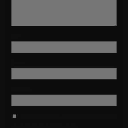
Tên
*
Email
*
Trang web
Lưu tên của tôi, email, và trang web trong trình duyệt
này cho lần bình luận kế tiếp của tôi.