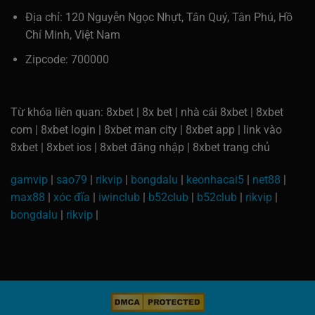
Địa chỉ: 120 Nguyễn Ngọc Nhựt, Tân Quý, Tân Phú, Hồ
Chí Minh, Việt Nam
Zipcode: 700000
Từ khóa liên quan: 8xbet | 8x bet | nhà cái 8xbet | 8xbet
com | 8xbet login | 8xbet man city | 8xbet app | link vào
8xbet | 8xbet ios | 8xbet đăng nhập | 8xbet trang chủ
gamvip
|
sao79
|
rikvip
|
bongdalu
|
keonhacai5
|
net88
|
max88
|
xóc đĩa
|
iwinclub
|
b52club
|
b52club
|
rikvip
|
bongdalu
|
rikvip
|