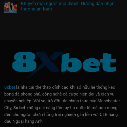
Khuyến mãi người mới 8xbet: Hướng dẫn nhận
thưởng an toàn
8xbet
là nhà cái thể thao đỉnh cao khi sở hữu hệ thống kèo
bóng đá phong phú, công nghệ cá cược hiện đại và dịch vụ
chuyên nghiệp. Với vai trò đối tác chính thức của Manchester
City,
8x bet
không chỉ nâng tầm uy tín quốc tế mà còn mang
đến cho người chơi những trải nghiệm gắn liền với CLB hàng
đầu Ngoại hạng Anh.