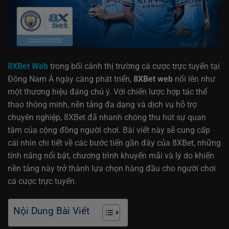
8XBet Web
trong bối cảnh thị trường cá cược trực tuyến tại
Đông Nam Á ngày càng phát triển,
8XBet web
nổi lên như
một thương hiệu đáng chú ý. Với chiến lược hợp tác thể
thao thông minh, nền tảng đa dạng và dịch vụ hỗ trợ
chuyên nghiệp, 8XBet đã nhanh chóng thu hút sự quan
tâm của cộng đồng người chơi. Bài viết này sẽ cung cấp
cái nhìn chi tiết về các bước tiến gần đây của 8XBet, những
tính năng nổi bật, chương trình khuyến mãi và lý do khiến
nền tảng này trở thành lựa chọn hàng đầu cho người chơi
cá cược trực tuyến.
Nội Dung Bài Viết